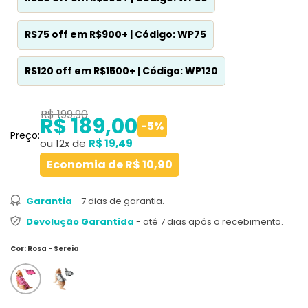
R$75 off em R$900+ | Código: WP75
R$120 off em R$1500+ | Código: WP120
R$ 199,90
R$ 189,00
-5%
Preço:
ou 12x de
R$ 19,49
Economia de
R$ 10,90
Garantia
- 7 dias de garantia.
Devolução Garantida
- até 7 dias após o recebimento.
Cor
:
Rosa - Sereia