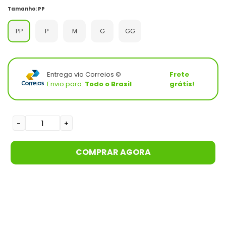
Tamanho
:
PP
PP
P
M
G
GG
Entrega via Correios ©
Frete
Envio para:
Todo o Brasil
grátis!
-
+
COMPRAR AGORA
Adicionando
o
produto
ao