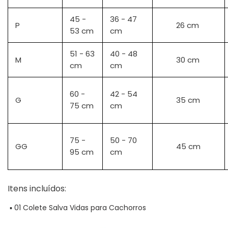
45 -
36 - 47
P
26 cm
53
cm
cm
51 - 63
40 - 48
M
30 cm
cm
cm
60 -
42 - 54
G
35 cm
75 cm
cm
75 -
50 - 70
GG
45 cm
95 cm
cm
Itens incluídos:
▪ 01 Colete Salva Vidas para Cachorros